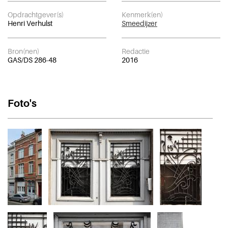
Opdrachtgever(s)
Kenmerk(en)
Henri Verhulst
Smeedijzer
Bron(nen)
Redactie
GAS/DS 286-48
2016
Foto's