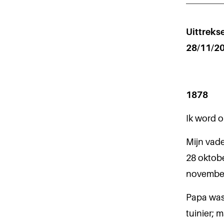
Uittrekse
28/11/2
1878
Ik word o
Mijn vade
28 oktob
november
Papa was 
tuinier; 