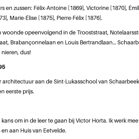
rs en zussen: Félix-Antoine [1869], Victorine [1870], Émil
3], Marie-Élise [1875], Pierre-Félix [1876].
n woonde opeenvolgend in de Trooststraat, Notelaarsst
traat, Brabançonnelaan en Louis Bertrandlaan… Schaar
n nieren, dus!
95
er architectuur aan de Sint-Lukasschool van Schaarbee
n eerste prijs.
de kans om in de leer te gaan bij Victor Horta. Ik werk me
 en aan Huis van Eetvelde.