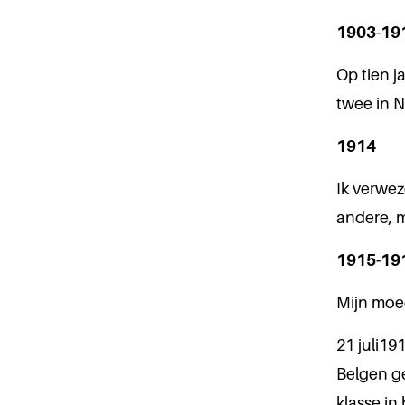
1903-19
Op tien j
twee in N
1914
Ik verwe
andere, m
1915-19
Mijn moed
21 juli19
Belgen ge
klasse in