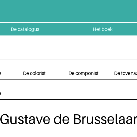
De catalogus
Het boek
s
De colorist
De componist
De tovena
s
Gustave de Brusselaa