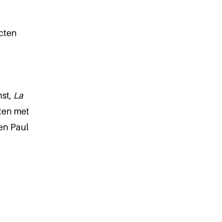
ecten
nst,
La
cten met
en Paul