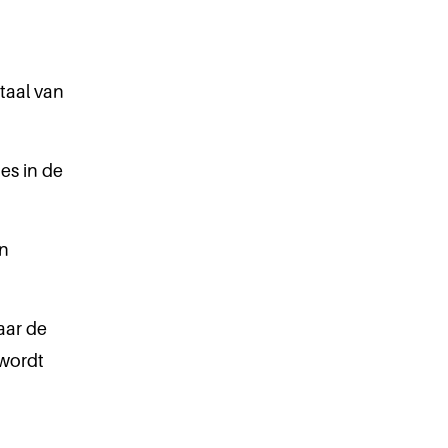
taal van
ges in de
in
aar de
 wordt