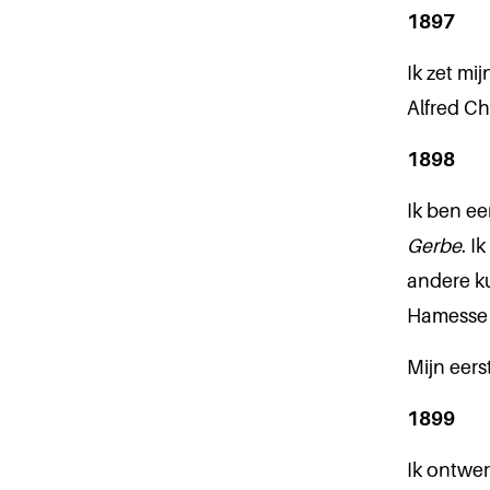
1897
Ik zet mi
Alfred Ch
1898
Ik ben ee
Gerbe
. I
andere ku
Hamesse 
Mijn eers
1899
Ik ontwer