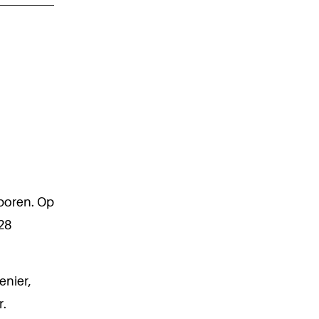
eboren. Op
28
enier,
r.