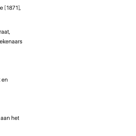
e [1871],
raat,
bekenaars
k en
e aan het