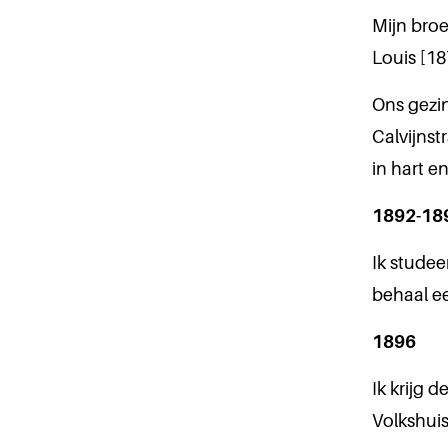
Mijn broe
Louis [187
Ons gezi
Calvijns
in hart e
1892-18
Ik stude
behaal ee
1896
Ik krijg 
Volkshuis