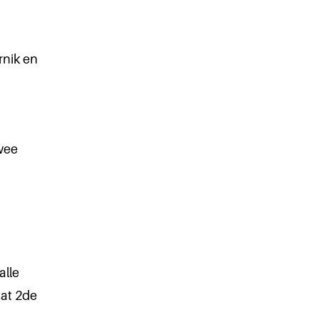
rnik en
wee
alle
aat 2de