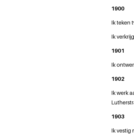
1900
Ik teken 
Ik verkrij
1901
Ik ontwer
1902
Ik werk a
Lutherstr
1903
Ik vestig