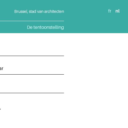
fr
nl
Brussel, stad van architecten
De tentoonstelling
ar
r