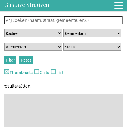
Gustave Strauven
Thumbnails
Carte
Lijst
0 resulta(a)t(en)