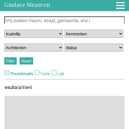
Gustave Strauven
Thumbnails
Carte
Lijst
0 resulta(a)t(en)