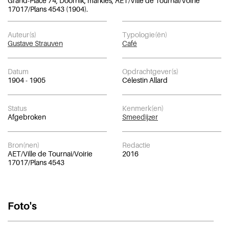
Grand-Place 74, Doornik, markies, AET/Ville de Tournai/Voirie
17017/Plans 4543 (1904).
Auteur(s)
Typologie(ën)
Gustave Strauven
Café
Datum
Opdrachtgever(s)
1904 - 1905
Célestin Allard
Status
Kenmerk(en)
Afgebroken
Smeedijzer
Bron(nen)
Redactie
AET/Ville de Tournai/Voirie
2016
17017/Plans 4543
Foto's