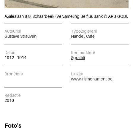
Azalealaan 8-9, Schaarbeek (Verzameling Belfius Bank © ARB-GOB).
Auteur(s)
Typologie(ën)
Gustave Strauven
Handel
,
Café
Datum
Kenmerk(en)
1912 - 1914
Sgraffiti
Bron(nen)
Link(s)
www.irismonument.be
Redactie
2016
Foto's