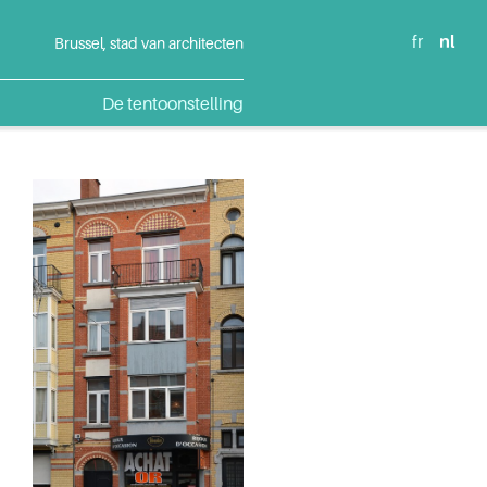
fr
nl
Brussel, stad van architecten
De tentoonstelling