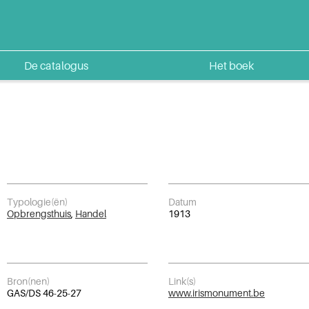
De catalogus
Het boek
Typologie(ën)
Datum
Opbrengsthuis
,
Handel
1913
Bron(nen)
Link(s)
GAS/DS 46-25-27
www.irismonument.be