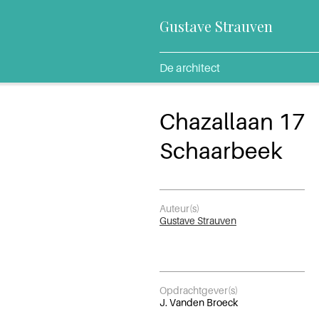
Gustave Strauven
De architect
Chazallaan 17
Schaarbeek
Auteur(s)
Gustave Strauven
Opdrachtgever(s)
J. Vanden Broeck