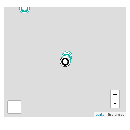
+
-
Leaflet
| Stadiamaps