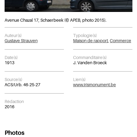
Avenue Chazal 17, Schaerbeek (© APEB, photo 2015).
Auteur(s)
Typologie(s)
Gustave Strauven
Maison de rapport
,
Commerce
Date(s)
Commanditaire(s)
1913
J. Vanden Broeck
Source(s)
Lien(s)
ACS/Urb. 46-25-27
www.irismonument.be
Rédaction
2016
Photos