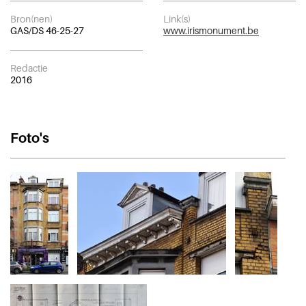
Bron(nen)
Link(s)
GAS/DS 46-25-27
www.irismonument.be
Redactie
2016
Foto's