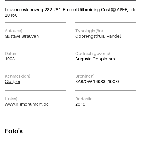
Leuvensesteenweg 282-284, Brussel Uitbreiding Oost (© APEB, foto
2016).
Auteur(s)
Typologie(ën)
Gustave Strauven
Opbrengsthuis
,
Handel
Datum
Opdrachtgever(s)
1903
Auguste Coppieters
Kenmerk(en)
Bron(nen)
Gietijzer
SAB/OW 14988 (1903)
Link(s)
Redactie
www.irismonument.be
2016
Foto's