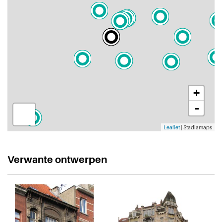
+
-
Leaflet
| Stadiamaps
Verwante ontwerpen