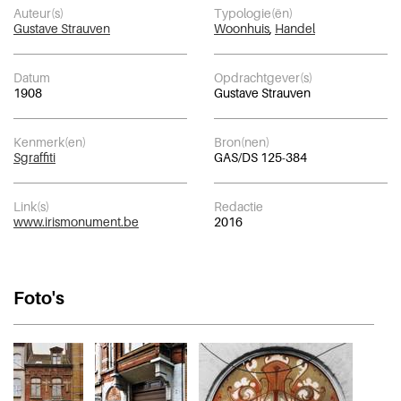
Auteur(s)
Typologie(ën)
Gustave Strauven
Woonhuis
,
Handel
Datum
Opdrachtgever(s)
1908
Gustave Strauven
Kenmerk(en)
Bron(nen)
Sgraffiti
GAS/DS 125-384
Link(s)
Redactie
www.irismonument.be
2016
Foto's