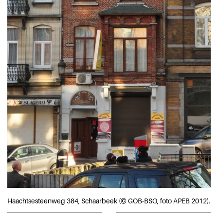
Haachtsesteenweg 384, Schaarbeek (© GOB-BSO, foto APEB 2012).