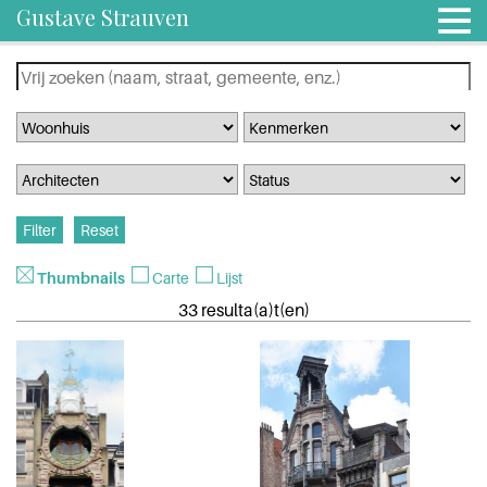
Gustave Strauven
Thumbnails
Carte
Lijst
33 resulta(a)t(en)