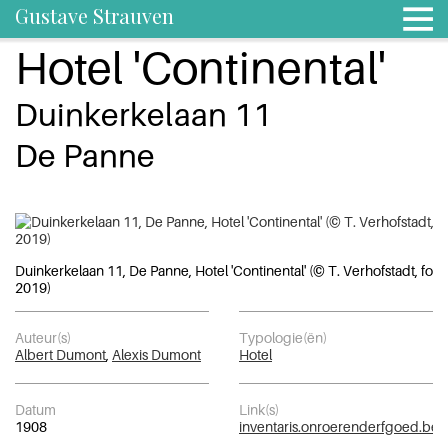
Gustave Strauven
Hotel 'Continental'
Duinkerkelaan 11
De Panne
Duinkerkelaan 11, De Panne, Hotel 'Continental' (© T. Verhofstadt, foto
2019)
Auteur(s)
Typologie(ën)
Albert Dumont
,
Alexis Dumont
Hotel
Datum
Link(s)
1908
inventaris.onroerenderfgoed.be