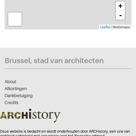
+
-
Leaflet
| Stadiamaps
Brussel, stad van architecten
About
Afkortingen
Dankbetuiging
Credits
Deze website is bedacht en wordt onderhouden door ARCHistory, een vzw van
architectuurhistorici met een passie voor het Brusselse erfgoed -