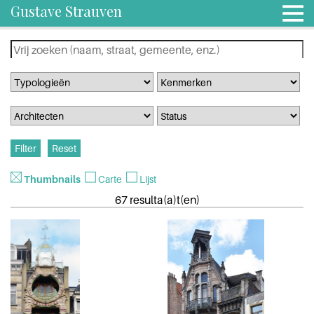
Gustave Strauven
Thumbnails
Carte
Lijst
67 resulta(a)t(en)