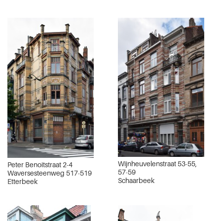
Wijnheuvelenstraat 53-55,
Peter Benoitstraat 2-4
57-59
Waversesteenweg 517-519
Schaarbeek
Etterbeek