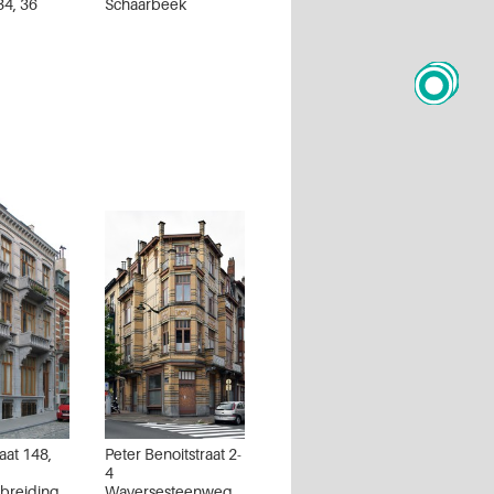
34, 36
Schaarbeek
raat 148,
Peter Benoitstraat 2-
4
tbreiding
Waversesteenweg