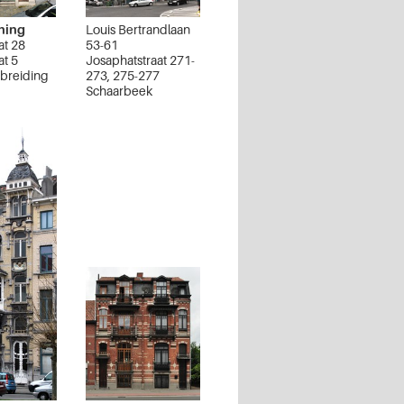
ning
Louis Bertrandlaan
at 28
53-61
at 5
Josaphatstraat 271-
tbreiding
273, 275-277
Schaarbeek