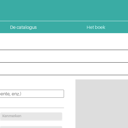
De catalogus
Het boek
Kenmerken