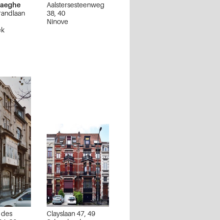
haeghe
Aalstersesteenweg
randlaan
38, 40
Ninove
ek
 des
Clayslaan 47, 49