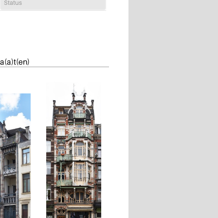
Status
a(a)t(en)