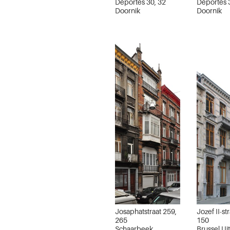
Déportés 30, 32
Déportés 
Doornik
Doornik
Josaphatstraat 259,
Jozef II-st
265
150
Schaarbeek
Brussel Ui