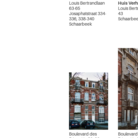
Louis Bertrandlaan
Huis Ver
63-65
Louis Bert
Josaphatstraat 334-
43
336, 338-340
Schaarbe
Schaarbeek
Boulevard des
Boulevard