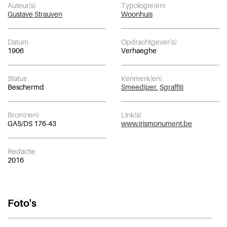
Auteur(s)
Typologie(ën)
Gustave Strauven
Woonhuis
Datum
Opdrachtgever(s)
1906
Verhaeghe
Status
Kenmerk(en)
Beschermd
Smeedijzer
,
Sgraffiti
Bron(nen)
Link(s)
GAS/DS 176-43
www.irismonument.be
Redactie
2016
Foto's