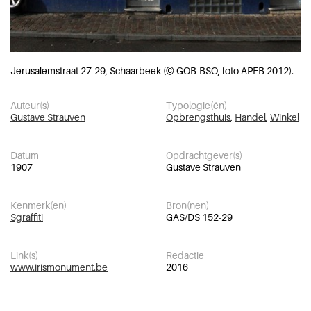
Jerusalemstraat 27-29, Schaarbeek (© GOB-BSO, foto APEB 2012).
Auteur(s)
Typologie(ën)
Gustave Strauven
Opbrengsthuis
,
Handel
,
Winkel
Datum
Opdrachtgever(s)
1907
Gustave Strauven
Kenmerk(en)
Bron(nen)
Sgraffiti
GAS/DS 152-29
Link(s)
Redactie
www.irismonument.be
2016