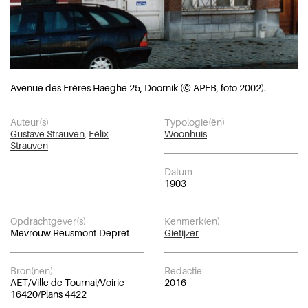
Avenue des Frères Haeghe 25, Doornik (© APEB, foto 2002).
Auteur(s)
Typologie(ën)
Gustave Strauven
,
Félix
Woonhuis
Strauven
Datum
1903
Opdrachtgever(s)
Kenmerk(en)
Mevrouw Reusmont-Depret
Gietijzer
Bron(nen)
Redactie
AET/Ville de Tournai/Voirie
2016
16420/Plans 4422