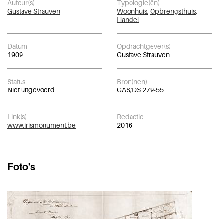
Auteur(s)
Typologie(ën)
Gustave Strauven
Woonhuis
,
Opbrengsthuis
,
Handel
Datum
Opdrachtgever(s)
1909
Gustave Strauven
Status
Bron(nen)
Niet uitgevoerd
GAS/DS 279-55
Link(s)
Redactie
www.irismonument.be
2016
Foto's