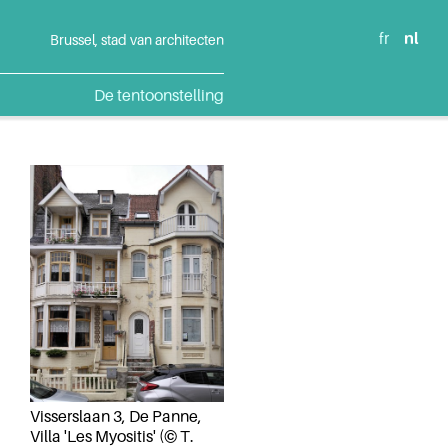
fr
nl
Brussel, stad van architecten
De tentoonstelling
Visserslaan 3, De Panne,
Villa 'Les Myositis' (© T.