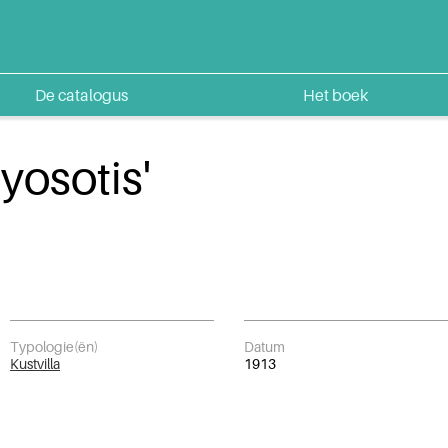
De catalogus
Het boek
Myosotis'
Typologie(ën)
Datum
Kustvilla
1913