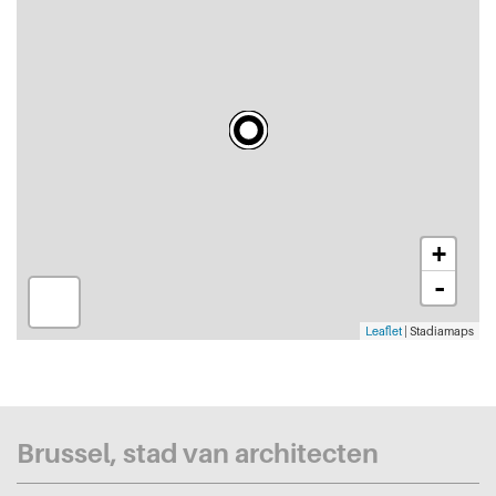
+
-
Leaflet
| Stadiamaps
Brussel, stad van architecten