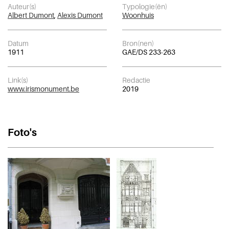
Auteur(s)
Typologie(ën)
Albert Dumont
,
Alexis Dumont
Woonhuis
Datum
Bron(nen)
1911
GAE/DS 233-263
Link(s)
Redactie
www.irismonument.be
2019
Foto's