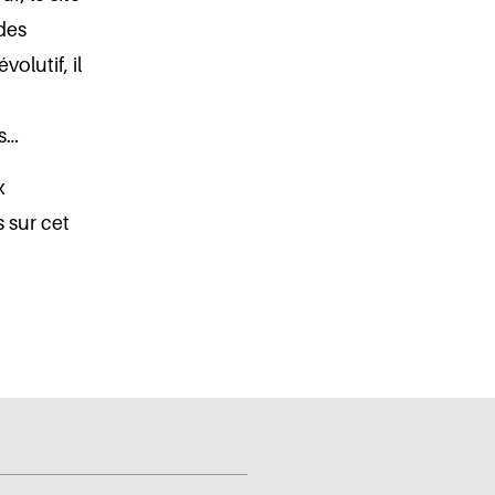
des
olutif, il
es…
x
 sur cet