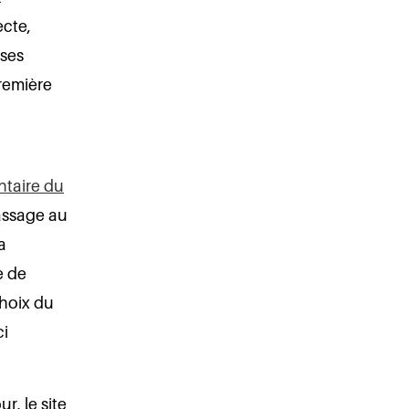
ecte,
 ses
première
entaire du
passage au
a
e de
choix du
ci
, le site