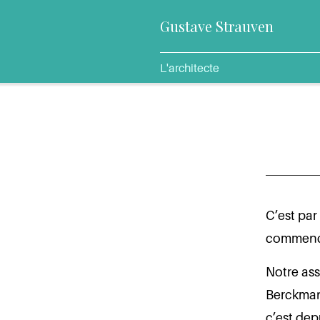
Gustave Strauven
L'architecte
C’est par
commenc
Notre ass
Berckmans
c’est dep