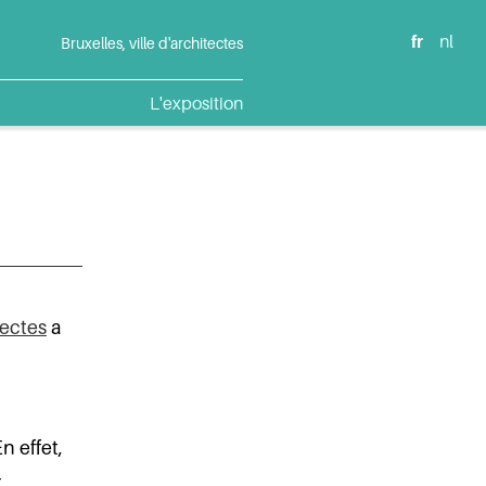
fr
nl
Bruxelles, ville d'architectes
L'exposition
tectes
a
 effet,
t