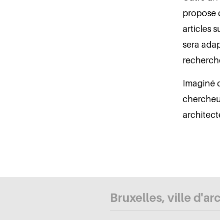
propose d
articles 
sera adap
recherche
Imaginé d
chercheur
architect
Bruxelles, ville d'ar