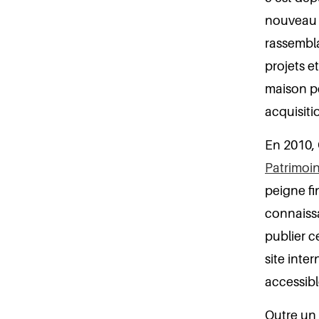
nouveau n
rassembla
projets e
maison p
acquisiti
En 2010, 
Patrimoi
peigne fi
connaissa
publier c
site inte
accessib
Outre un 