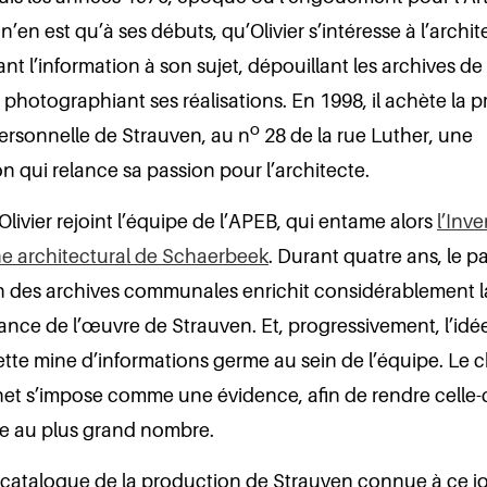
’en est qu’à ses débuts, qu’Olivier s’intéresse à l’archit
nt l’information à son sujet, dépouillant les archives de
t photographiant ses réalisations. En 1998, il achète la 
o
ersonnelle de Strauven, au n
28 de la rue Luther, une
on qui relance sa passion pour l’architecte.
Olivier rejoint l’équipe de l’APEB, qui entame alors
l’Inv
ne architectural de Schaerbeek
. Durant quatre ans, le 
n des archives communales enrichit considérablement l
nce de l’œuvre de Strauven. Et, progressivement, l’idé
ette mine d’informations germe au sein de l’équipe. Le 
rnet s’impose comme une évidence, afin de rendre celle-
le au plus grand nombre.
catalogue de la production de Strauven connue à ce jour