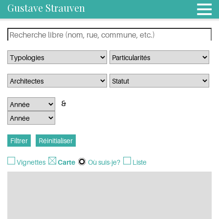
Gustave Strauven
Vignettes
Carte
Où suis-je?
Liste