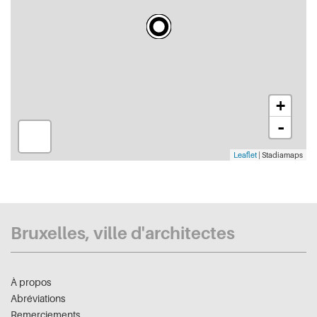
+
-
Leaflet
| Stadiamaps
Bruxelles, ville d'architectes
À propos
Abréviations
Remerciements