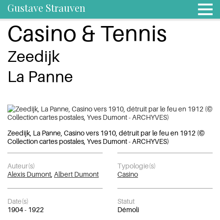
Gustave Strauven
Casino & Tennis
Zeedijk
La Panne
Zeedijk, La Panne, Casino vers 1910, détruit par le feu en 1912 (©
Collection cartes postales, Yves Dumont - ARCHYVES)
Auteur(s)
Typologie(s)
Alexis Dumont
,
Albert Dumont
Casino
Date(s)
Statut
1904 - 1922
Démoli