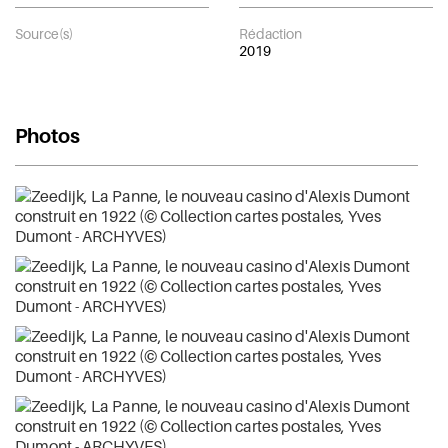
Source(s)
Rédaction
2019
Photos