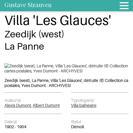
Gustave Strauven
Villa 'Les Glauces'
Zeedijk (west)
La Panne
Zeedijk (west), La Panne, Villa 'Les Glauces', détruite (© Collection cart
postales, Yves Dumont - ARCHYVES)
Auteur(s)
Typologie(s)
Alexis Dumont
,
Albert Dumont
Villa balnéaire
Date(s)
Statut
1902 - 1904
Démoli