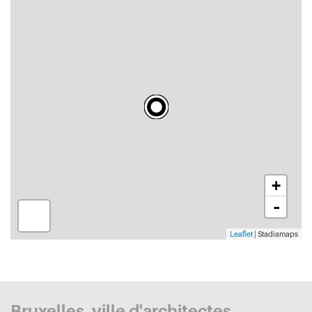
+
-
Leaflet
| Stadiamaps
Bruxelles, ville d'architectes