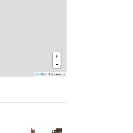
+
-
Leaflet
| Stadiamaps