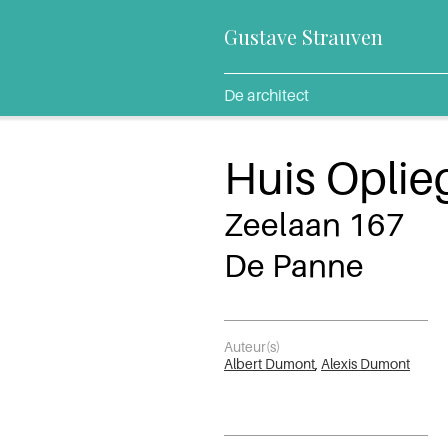
Gustave Strauven
De architect
Huis Oplie
Zeelaan 167
De Panne
Auteur(s)
Albert Dumont
,
Alexis Dumont