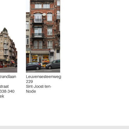
trandlaan
Leuvensesteenweg
229
traat
Sint-Joost-ten-
 338-340
Node
ek