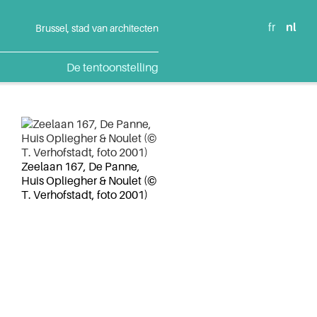
fr
nl
Brussel, stad van architecten
De tentoonstelling
Zeelaan 167, De Panne,
Huis Opliegher & Noulet (©
T. Verhofstadt, foto 2001)