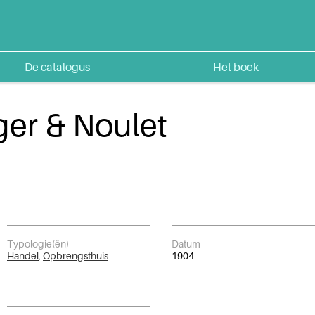
De catalogus
Het boek
ger & Noulet
Typologie(ën)
Datum
Handel
,
Opbrengsthuis
1904