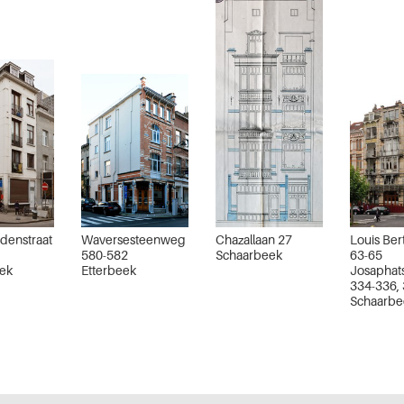
denstraat
Waversesteenweg
Chazallaan 27
Louis Ber
580-582
Schaarbeek
63-65
ek
Etterbeek
Josaphats
334-336,
Schaarbe