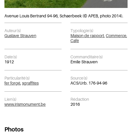
Avenue Louis Bertrand 94-96, Schaerbeek (© APEB, photo 2014).
Auteur(s)
Typologie(s)
Gustave Strauven
Maison de rapport
,
Commerce
,
Café
Date(s)
Commanditaire(s)
1912
Émile Strauven
Particularité(s)
Source(s)
fer forgé
,
sgraffites
ACS/Urb. 176-94-96
Lien(s)
Rédaction
www.irismonument.be
2016
Photos