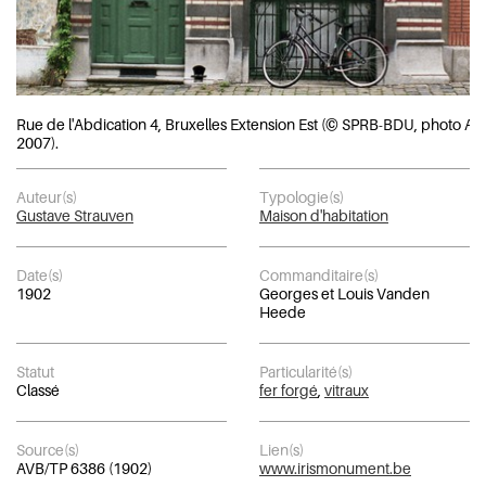
Rue de l'Abdication 4, Bruxelles Extension Est (© SPRB-BDU, photo A
2007).
Auteur(s)
Typologie(s)
Gustave Strauven
Maison d'habitation
Date(s)
Commanditaire(s)
1902
Georges et Louis Vanden
Heede
Statut
Particularité(s)
Classé
fer forgé
,
vitraux
Source(s)
Lien(s)
AVB/TP 6386 (1902)
www.irismonument.be