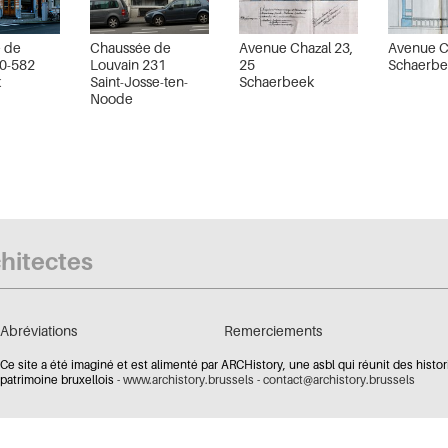
 de
Chaussée de
Avenue Chazal 23,
Avenue C
0-582
Louvain 231
25
Schaerb
k
Saint-Josse-ten-
Schaerbeek
Noode
chitectes
Abréviations
Remerciements
Ce site a été imaginé et est alimenté par ARCHistory, une asbl qui réunit des histor
patrimoine bruxellois -
www.archistory.brussels
-
contact@archistory.brussels