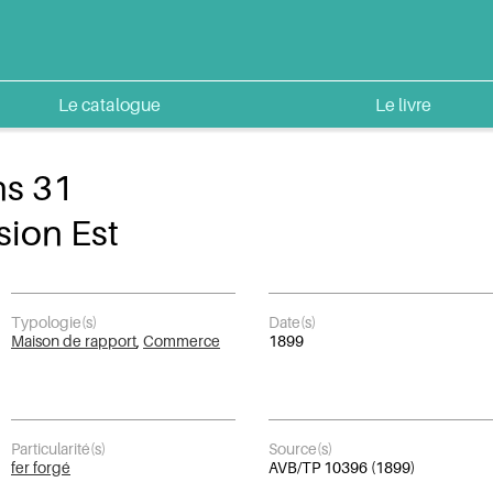
Le catalogue
Le livre
ns 31
sion Est
Typologie(s)
Date(s)
Maison de rapport
,
Commerce
1899
Particularité(s)
Source(s)
fer forgé
AVB/TP 10396 (1899)