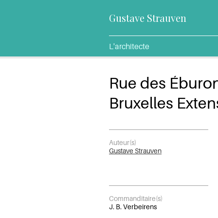
Gustave Strauven
L'architecte
Rue des Éburo
Bruxelles Exten
Auteur(s)
Gustave Strauven
Commanditaire(s)
J. B. Verbeirens