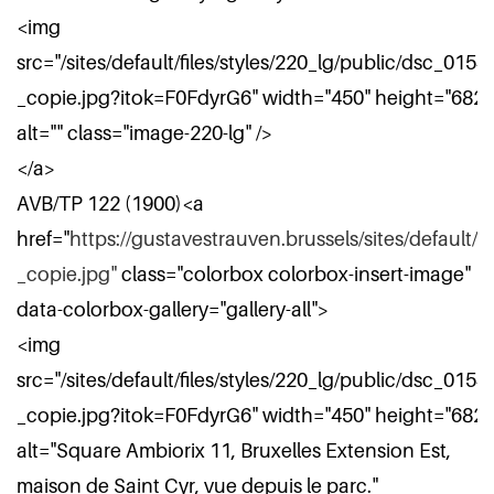
<img
src="/sites/default/files/styles/220_lg/public/dsc_0154
_copie.jpg?itok=F0FdyrG6" width="450" height="682"
alt="" class="image-220-lg" />
</a>
AVB/TP 122 (1900)<a
href="
https://gustavestrauven.brussels/sites/default/f
_copie.jpg"
class="colorbox colorbox-insert-image"
data-colorbox-gallery="gallery-all">
<img
src="/sites/default/files/styles/220_lg/public/dsc_0154
_copie.jpg?itok=F0FdyrG6" width="450" height="682"
alt="Square Ambiorix 11, Bruxelles Extension Est,
maison de Saint Cyr, vue depuis le parc."