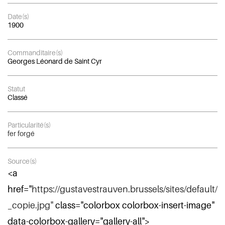
Date(s)
1900
Commanditaire(s)
Georges Léonard de Saint Cyr
Statut
Classé
Particularité(s)
fer forgé
Source(s)
<a
href="
https://gustavestrauven.brussels/sites/default/f
_copie.jpg"
class="colorbox colorbox-insert-image"
data-colorbox-gallery="gallery-all">