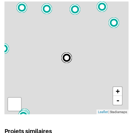
+
-
Leaflet
| Stadiamaps
Projets similaires